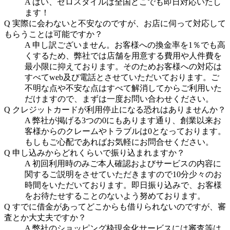
A
はい、ゼロスタイルは全国どこでも即日対応いたし
ます！
Q
実際に会わないと不安なのですが、お店に伺って対応して
もらうことは可能ですか？
A
申し訳ございません。お客様への換金率を1％でも高
くするため、弊社では店舗を用意する費用や人件費を
最小限に抑えております。そのためお客様への対応は
すべてweb及び電話とさせていただいております。ご
不明な点や不安な点はすべて解消してからご利用いた
だけますので、まずは一度お問い合わせください。
Q
クレジットカードが利用停止になる恐れはありませんか？
A
弊社が掲げる3つの0にもあります通り、創業以来お
客様からのクレームやトラブルは0となっております。
もしもご心配であればお気軽にお問合せください。
Q
申し込みからどれくらいで振り込まれますか？
A
初回利用時のみご本人確認およびサービスの内容に
関するご説明をさせていただきますので10分少々のお
時間をいただいております。即日振り込みで、お客様
をお待たせすることのないよう努めております。
Q
すでに借金があってどこからも借りられないのですが、審
査とか大丈夫ですか？
A
弊社のショッピング枠現金化サービスには審査等は