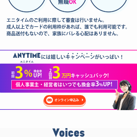
エニタイムのご利用に際して審査は行いません。
成人以上でカードの利用枠があれば、誰でも利用可能です。
商品送付もないので、家族にバレる心配はありません。
......
ANYTIME
には嬉しいキャンペーンがいっぱい！
エニタイム
3
3
2
%
換金率
初
回
UP!
万円
キャッシュバック!
回
目
3
UP!
個人事業主・経営者はいつでも換金率
%
オンライン申込み
Voices