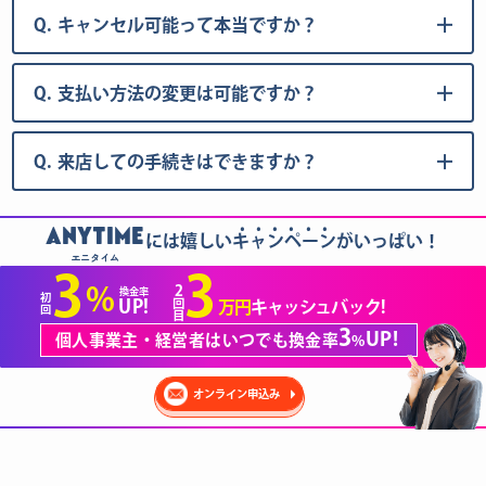
Q.
キャンセル可能って本当ですか？
Q.
支払い方法の変更は可能ですか？
Q.
来店しての手続きはできますか？
......
ANYTIME
には嬉しいキャンペーンがいっぱい！
エニタイム
3
3
2
%
換金率
初
回
UP!
万円
キャッシュバック!
回
目
3
UP!
個人事業主・経営者はいつでも換金率
%
オンライン申込み