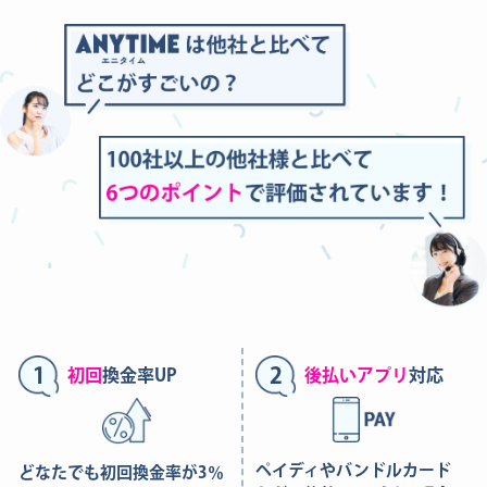
1
2
初回
換金率UP
後払いアプリ
対応
ペイディやバンドルカード
どなたでも初回換金率が3％