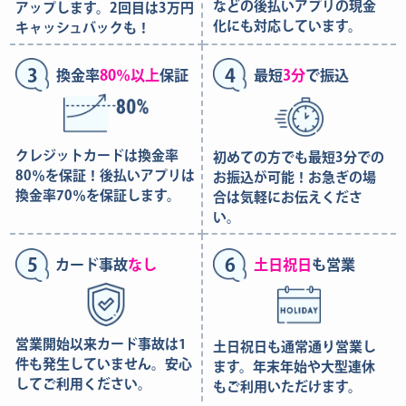
などの後払いアプリの現金
アップします。2回目は3万円
化にも対応しています。
キャッシュバックも！
3
4
換金率
80％以上
保証
最短
3分
で振込
クレジットカードは換金率
初めての方でも最短3分での
80％を保証！後払いアプリは
お振込が可能！お急ぎの場
換金率70％を保証します。
合は気軽にお伝えくださ
い。
5
6
カード事故
なし
土日祝日
も営業
営業開始以来カード事故は1
土日祝日も通常通り営業し
件も発生していません。安心
ます。年末年始や大型連休
してご利用ください。
もご利用いただけます。