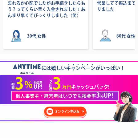
まれるか心配でしたがお手続きしたらも
営業してて振込まで
う？ってくらい早く入金されました！あ
りました
んまり早くてびっくりしました（笑）
30代 女性
60代 女性
......
ANYTIME
には嬉しいキャンペーンがいっぱい！
エニタイム
3
3
2
%
換金率
初
回
UP!
万円
キャッシュバック!
回
目
3
UP!
個人事業主・経営者はいつでも換金率
%
オンライン申込み