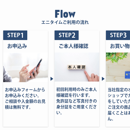
Flow
エニタイムご利用の流れ
1
2
3
STEP
STEP
STEP
お申込み
ご本人様確認
お買い物
初回利用時のみご本人
当社指定の
お申込みフォームから
様確認を行います。
ショップで
お申込みください。
免許証など写真付きの
をしていた
ご相談や入金額のお見
身分証をご用意くださ
ご注文の商
積は無料です。
い。
届くことは
ん。