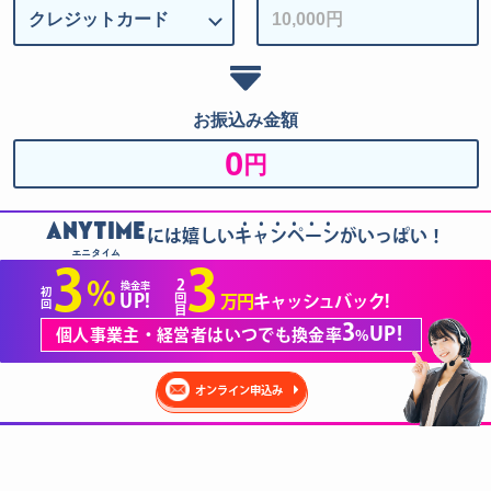
お振込み金額
0
円
......
ANYTIME
には嬉しいキャンペーンがいっぱい！
エニタイム
3
3
2
%
換金率
初
回
UP!
万円
キャッシュバック!
回
目
3
UP!
個人事業主・経営者はいつでも換金率
%
オンライン申込み