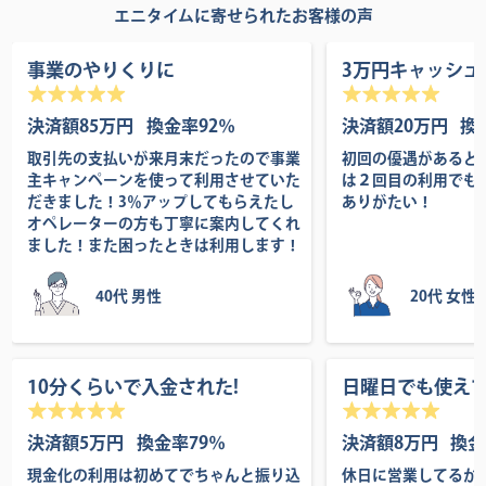
エニタイムに寄せられたお客様の声
事業のやりくりに
3万円キャッシュ
決済額85万円
換金率92％
決済額20万円
換
取引先の支払いが来月末だったので事業
初回の優遇があると
主キャンペーンを使って利用させていた
は２回目の利用でも
だきました！3％アップしてもらえたし
ありがたい！
オペレーターの方も丁寧に案内してくれ
ました！また困ったときは利用します！
40代 男性
20代 女性
10分くらいで入金された!
日曜日でも使え
決済額5万円
換金率79％
決済額8万円
換金
現金化の利用は初めてでちゃんと振り込
休日に営業してるか